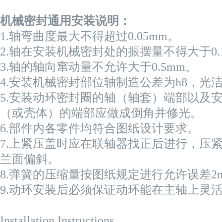
机械密封通用安装说明：
1.
轴弯曲度最大不得超过
0.05mm
。
2.
轴在安装机械密封处的振摆量不得大于
0
3.
轴的轴向窜动量不允许大于
0.5mm
。
4.
安装机械密封部位轴制造公差为
h8
，光
5.
安装动环密封圈的轴（轴套）端部以及
（或壳体）的端部应做成倒角并修光。
6.
部件内各零件均符合图纸设计要求。
7.
上紧压盖时应在联轴器找正后进行，压
兰面偏斜。
8.
弹簧的压缩量按图纸规定进行允许误差
2
9.
动环安装后必须保证动环能在主轴上灵
Installation Instructions